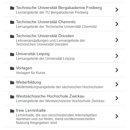
Technische Universität Bergakademie Freiberg
Ordner
Lernangebote der TU Bergakademie Freiberg
Technische Universität Chemnitz
Ordner
Lernangebote der Technische Universität Chemnitz
Technische Universität Dresden
Ordner
Lehrveranstaltungen und Lernangebote der
Technischen Universität Dresden
Universität Leipzig
Ordner
Lernangebote der Universität Leipzig
Vorlagen
Ordner
Vorlagen für Kurse.
Weiterbildung
Ordner
Weiterbildungsangebote der sächsischen Hochschulen
Westsächsische Hochschule Zwickau
Ordner
Lernangebote der Westsächsische Hochschule Zwickau
freie Lerninhalte
Ordner
Lerninhalte, die aus verschiedensten Internetqellen
stammen und zur freien, meist nichtkommerziellen
Nutzung freigegeben sind.