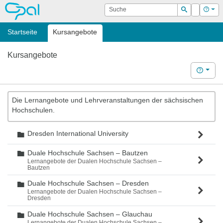
OPAL
Suche
Login
Hilf
Suchen
Startseite
Kursangebote
Kursangebote
Hilfe
Die Lernangebote und Lehrveranstaltungen der sächsischen
Hochschulen.
Dresden International University
Ordner
Duale Hochschule Sachsen – Bautzen
Ordner
Lernangebote der Dualen Hochschule Sachsen –
Bautzen
Duale Hochschule Sachsen – Dresden
Ordner
Lernangebote der Dualen Hochschule Sachsen –
Dresden
Duale Hochschule Sachsen – Glauchau
Ordner
Lernangebote der Dualen Hochschule Sachsen –