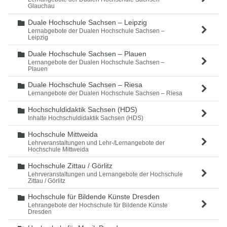
Glauchau
Duale Hochschule Sachsen – Leipzig
Ordner
Lernabgebote der Dualen Hochschule Sachsen –
Leipzig
Duale Hochschule Sachsen – Plauen
Ordner
Lernangebote der Dualen Hochschule Sachsen –
Plauen
Duale Hochschule Sachsen – Riesa
Ordner
Lernangebote der Dualen Hochschule Sachsen – Riesa
Hochschuldidaktik Sachsen (HDS)
Ordner
Inhalte Hochschuldidaktik Sachsen (HDS)
Hochschule Mittweida
Ordner
Lehrveranstaltungen und Lehr-/Lernangebote der
Hochschule Mittweida
Hochschule Zittau / Görlitz
Ordner
Lehrveranstaltungen und Lernangebote der Hochschule
Zittau / Görlitz
Hochschule für Bildende Künste Dresden
Ordner
Lehrangebote der Hochschule für Bildende Künste
Dresden