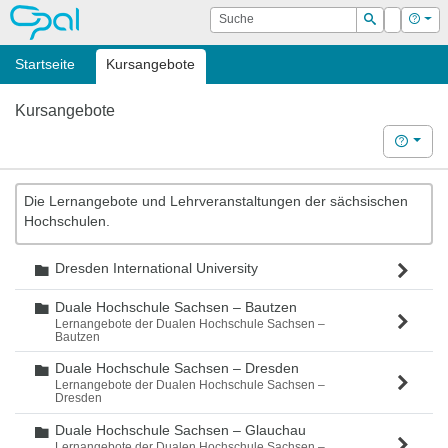
OPAL
Suche
Login
Hilf
Suchen
Startseite
Kursangebote
Kursangebote
Hilfe
Die Lernangebote und Lehrveranstaltungen der sächsischen
Hochschulen.
Dresden International University
Ordner
Duale Hochschule Sachsen – Bautzen
Ordner
Lernangebote der Dualen Hochschule Sachsen –
Bautzen
Duale Hochschule Sachsen – Dresden
Ordner
Lernangebote der Dualen Hochschule Sachsen –
Dresden
Duale Hochschule Sachsen – Glauchau
Ordner
Lernangebote der Dualen Hochschule Sachsen –