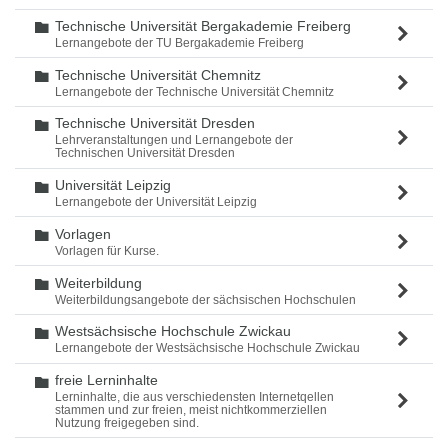
Technische Universität Bergakademie Freiberg
Ordner
Lernangebote der TU Bergakademie Freiberg
Technische Universität Chemnitz
Ordner
Lernangebote der Technische Universität Chemnitz
Technische Universität Dresden
Ordner
Lehrveranstaltungen und Lernangebote der
Technischen Universität Dresden
Universität Leipzig
Ordner
Lernangebote der Universität Leipzig
Vorlagen
Ordner
Vorlagen für Kurse.
Weiterbildung
Ordner
Weiterbildungsangebote der sächsischen Hochschulen
Westsächsische Hochschule Zwickau
Ordner
Lernangebote der Westsächsische Hochschule Zwickau
freie Lerninhalte
Ordner
Lerninhalte, die aus verschiedensten Internetqellen
stammen und zur freien, meist nichtkommerziellen
Nutzung freigegeben sind.