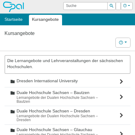
OPAL
Suche
Login
Hilf
Suchen
Startseite
Kursangebote
Kursangebote
Hilfe
Die Lernangebote und Lehrveranstaltungen der sächsischen
Hochschulen.
Dresden International University
Ordner
Duale Hochschule Sachsen – Bautzen
Ordner
Lernangebote der Dualen Hochschule Sachsen –
Bautzen
Duale Hochschule Sachsen – Dresden
Ordner
Lernangebote der Dualen Hochschule Sachsen –
Dresden
Duale Hochschule Sachsen – Glauchau
Ordner
Lernangebote der Dualen Hochschule Sachsen –