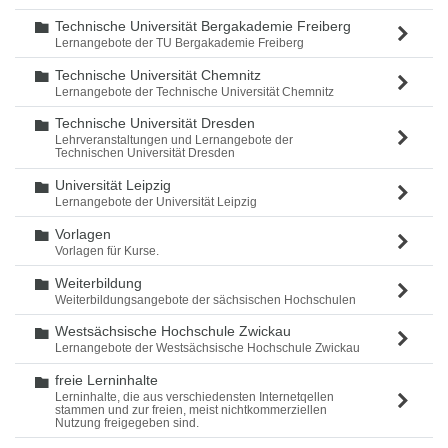
Technische Universität Bergakademie Freiberg
Ordner
Lernangebote der TU Bergakademie Freiberg
Technische Universität Chemnitz
Ordner
Lernangebote der Technische Universität Chemnitz
Technische Universität Dresden
Ordner
Lehrveranstaltungen und Lernangebote der
Technischen Universität Dresden
Universität Leipzig
Ordner
Lernangebote der Universität Leipzig
Vorlagen
Ordner
Vorlagen für Kurse.
Weiterbildung
Ordner
Weiterbildungsangebote der sächsischen Hochschulen
Westsächsische Hochschule Zwickau
Ordner
Lernangebote der Westsächsische Hochschule Zwickau
freie Lerninhalte
Ordner
Lerninhalte, die aus verschiedensten Internetqellen
stammen und zur freien, meist nichtkommerziellen
Nutzung freigegeben sind.