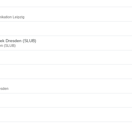
ikation Leipzig
thek Dresden (SLUB)
den (SLUB)
esden