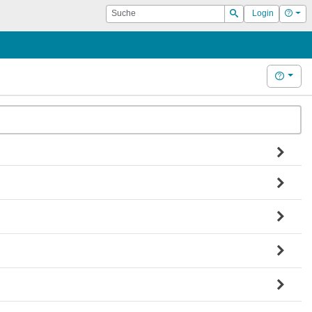
Suche
Hilf
Login
Suchen
Hilfe