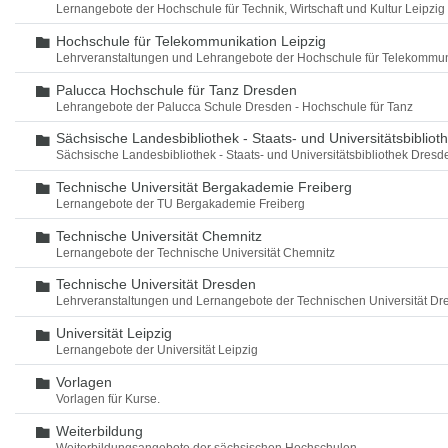
Lernangebote der Hochschule für Technik, Wirtschaft und Kultur Leipzig
Hochschule für Telekommunikation Leipzig
Ordner
Lehrveranstaltungen und Lehrangebote der Hochschule für Telekommun
Palucca Hochschule für Tanz Dresden
Ordner
Lehrangebote der Palucca Schule Dresden - Hochschule für Tanz
Sächsische Landesbibliothek - Staats- und Universitätsbiblio
Ordner
Sächsische Landesbibliothek - Staats- und Universitätsbibliothek Dres
Technische Universität Bergakademie Freiberg
Ordner
Lernangebote der TU Bergakademie Freiberg
Technische Universität Chemnitz
Ordner
Lernangebote der Technische Universität Chemnitz
Technische Universität Dresden
Ordner
Lehrveranstaltungen und Lernangebote der Technischen Universität Dr
Universität Leipzig
Ordner
Lernangebote der Universität Leipzig
Vorlagen
Ordner
Vorlagen für Kurse.
Weiterbildung
Ordner
Weiterbildungsangebote der sächsischen Hochschulen