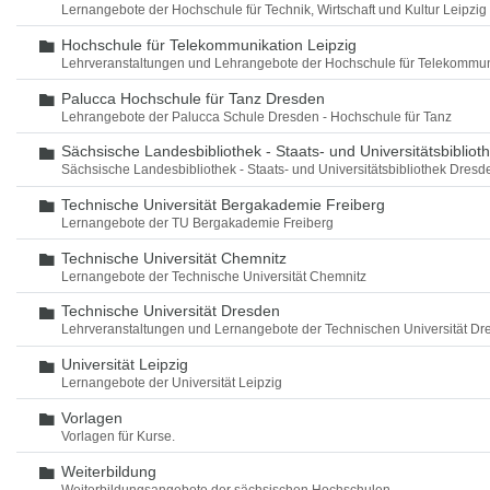
Lernangebote der Hochschule für Technik, Wirtschaft und Kultur Leipzig
Hochschule für Telekommunikation Leipzig
Ordner
Lehrveranstaltungen und Lehrangebote der Hochschule für Telekommun
Palucca Hochschule für Tanz Dresden
Ordner
Lehrangebote der Palucca Schule Dresden - Hochschule für Tanz
Sächsische Landesbibliothek - Staats- und Universitätsbiblio
Ordner
Sächsische Landesbibliothek - Staats- und Universitätsbibliothek Dres
Technische Universität Bergakademie Freiberg
Ordner
Lernangebote der TU Bergakademie Freiberg
Technische Universität Chemnitz
Ordner
Lernangebote der Technische Universität Chemnitz
Technische Universität Dresden
Ordner
Lehrveranstaltungen und Lernangebote der Technischen Universität Dr
Universität Leipzig
Ordner
Lernangebote der Universität Leipzig
Vorlagen
Ordner
Vorlagen für Kurse.
Weiterbildung
Ordner
Weiterbildungsangebote der sächsischen Hochschulen