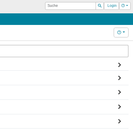
Suche
Hilf
Login
Suchen
Hilfe