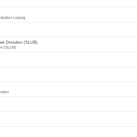
ikation Leipzig
thek Dresden (SLUB)
den (SLUB)
esden