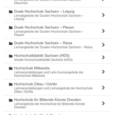
Glauchau
Duale Hochschule Sachsen – Leipzig
Ordner
Lernabgebote der Dualen Hochschule Sachsen –
Leipzig
Duale Hochschule Sachsen – Plauen
Ordner
Lernangebote der Dualen Hochschule Sachsen –
Plauen
Duale Hochschule Sachsen – Riesa
Ordner
Lernangebote der Dualen Hochschule Sachsen – Riesa
Hochschuldidaktik Sachsen (HDS)
Ordner
Inhalte Hochschuldidaktik Sachsen (HDS)
Hochschule Mittweida
Ordner
Lehrveranstaltungen und Lehr-/Lernangebote der
Hochschule Mittweida
Hochschule Zittau / Görlitz
Ordner
Lehrveranstaltungen und Lernangebote der Hochschule
Zittau / Görlitz
Hochschule für Bildende Künste Dresden
Ordner
Lehrangebote der Hochschule für Bildende Künste
Dresden