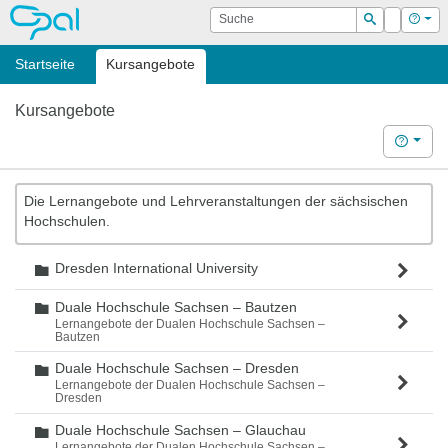
OPAL
Suche
Login
Hilf
Suchen
Startseite
Kursangebote
Kursangebote
Hilfe
Die Lernangebote und Lehrveranstaltungen der sächsischen
Hochschulen.
Dresden International University
Ordner
Duale Hochschule Sachsen – Bautzen
Ordner
Lernangebote der Dualen Hochschule Sachsen –
Bautzen
Duale Hochschule Sachsen – Dresden
Ordner
Lernangebote der Dualen Hochschule Sachsen –
Dresden
Duale Hochschule Sachsen – Glauchau
Ordner
Lernangebote der Dualen Hochschule Sachsen –