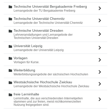
Technische Universität Bergakademie Freiberg
Ordner
Lernangebote der TU Bergakademie Freiberg
Technische Universität Chemnitz
Ordner
Lernangebote der Technische Universität Chemnitz
Technische Universität Dresden
Ordner
Lehrveranstaltungen und Lernangebote der
Technischen Universität Dresden
Universität Leipzig
Ordner
Lernangebote der Universität Leipzig
Vorlagen
Ordner
Vorlagen für Kurse.
Weiterbildung
Ordner
Weiterbildungsangebote der sächsischen Hochschulen
Westsächsische Hochschule Zwickau
Ordner
Lernangebote der Westsächsische Hochschule Zwickau
freie Lerninhalte
Ordner
Lerninhalte, die aus verschiedensten Internetqellen
stammen und zur freien, meist nichtkommerziellen
Nutzung freigegeben sind.