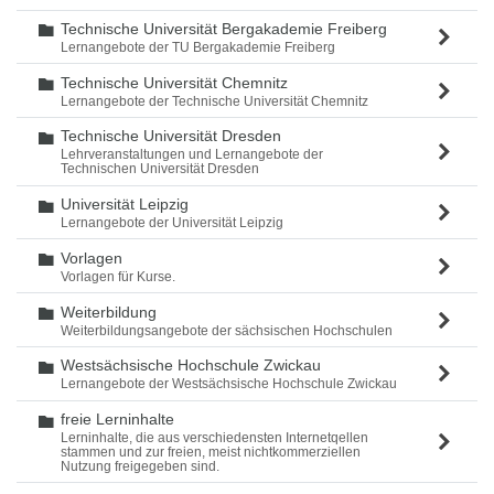
Technische Universität Bergakademie Freiberg
Ordner
Lernangebote der TU Bergakademie Freiberg
Technische Universität Chemnitz
Ordner
Lernangebote der Technische Universität Chemnitz
Technische Universität Dresden
Ordner
Lehrveranstaltungen und Lernangebote der
Technischen Universität Dresden
Universität Leipzig
Ordner
Lernangebote der Universität Leipzig
Vorlagen
Ordner
Vorlagen für Kurse.
Weiterbildung
Ordner
Weiterbildungsangebote der sächsischen Hochschulen
Westsächsische Hochschule Zwickau
Ordner
Lernangebote der Westsächsische Hochschule Zwickau
freie Lerninhalte
Ordner
Lerninhalte, die aus verschiedensten Internetqellen
stammen und zur freien, meist nichtkommerziellen
Nutzung freigegeben sind.