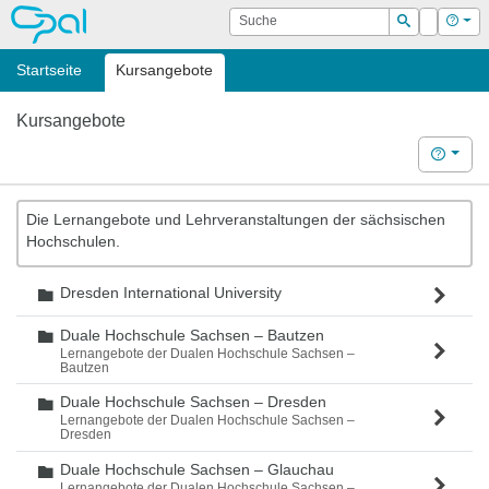
OPAL
Suche
Login
Hilf
Suchen
Startseite
Kursangebote
Kursangebote
Hilfe
Die Lernangebote und Lehrveranstaltungen der sächsischen
Hochschulen.
Dresden International University
Ordner
Duale Hochschule Sachsen – Bautzen
Ordner
Lernangebote der Dualen Hochschule Sachsen –
Bautzen
Duale Hochschule Sachsen – Dresden
Ordner
Lernangebote der Dualen Hochschule Sachsen –
Dresden
Duale Hochschule Sachsen – Glauchau
Ordner
Lernangebote der Dualen Hochschule Sachsen –