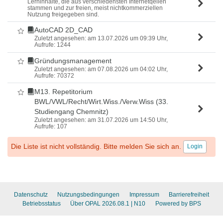
Lerninhalte, die aus verschiedensten Internetqellen
stammen und zur freien, meist nichtkommerziellen
Nutzung freigegeben sind.
AutoCAD 2D_CAD
Als Favorit markieren
Zuletzt angesehen: am 13.07.2026 um 09:39 Uhr,
Aufrufe: 1244
Gründungsmanagement
Als Favorit markieren
Zuletzt angesehen: am 07.08.2026 um 04:02 Uhr,
Aufrufe: 70372
M13. Repetitorium
Als Favorit markieren
BWL/VWL/Recht/Wirt.Wiss./Verw.Wiss (33.
Studiengang Chemnitz)
Zuletzt angesehen: am 31.07.2026 um 14:50 Uhr,
Aufrufe: 107
Die Liste ist nicht vollständig. Bitte melden Sie sich an.
Login
Datenschutz
Nutzungsbedingungen
Impressum
Barrierefreiheit
Betriebsstatus
Über OPAL 2026.08.1
| N10
Powered by BPS