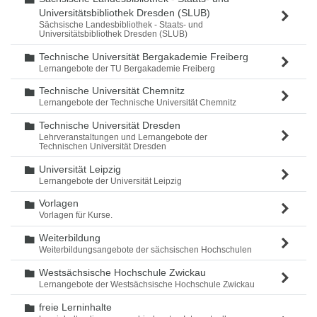
Universitätsbibliothek Dresden (SLUB)
Sächsische Landesbibliothek - Staats- und
Universitätsbibliothek Dresden (SLUB)
Technische Universität Bergakademie Freiberg
Ordner
Lernangebote der TU Bergakademie Freiberg
Technische Universität Chemnitz
Ordner
Lernangebote der Technische Universität Chemnitz
Technische Universität Dresden
Ordner
Lehrveranstaltungen und Lernangebote der
Technischen Universität Dresden
Universität Leipzig
Ordner
Lernangebote der Universität Leipzig
Vorlagen
Ordner
Vorlagen für Kurse.
Weiterbildung
Ordner
Weiterbildungsangebote der sächsischen Hochschulen
Westsächsische Hochschule Zwickau
Ordner
Lernangebote der Westsächsische Hochschule Zwickau
freie Lerninhalte
Ordner