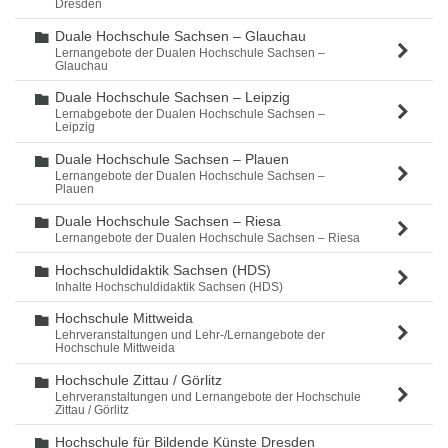
Dresden
Duale Hochschule Sachsen – Glauchau
Ordner
Lernangebote der Dualen Hochschule Sachsen –
Glauchau
Duale Hochschule Sachsen – Leipzig
Ordner
Lernabgebote der Dualen Hochschule Sachsen –
Leipzig
Duale Hochschule Sachsen – Plauen
Ordner
Lernangebote der Dualen Hochschule Sachsen –
Plauen
Duale Hochschule Sachsen – Riesa
Ordner
Lernangebote der Dualen Hochschule Sachsen – Riesa
Hochschuldidaktik Sachsen (HDS)
Ordner
Inhalte Hochschuldidaktik Sachsen (HDS)
Hochschule Mittweida
Ordner
Lehrveranstaltungen und Lehr-/Lernangebote der
Hochschule Mittweida
Hochschule Zittau / Görlitz
Ordner
Lehrveranstaltungen und Lernangebote der Hochschule
Zittau / Görlitz
Hochschule für Bildende Künste Dresden
Ordner