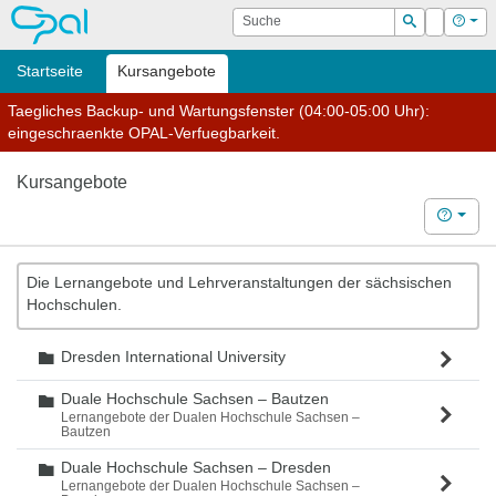
OPAL
Suche
Login
Hilf
Suchen
Startseite
Kursangebote
Taegliches Backup- und Wartungsfenster (04:00-05:00 Uhr):
eingeschraenkte OPAL-Verfuegbarkeit.
Kursangebote
Hilfe
Die Lernangebote und Lehrveranstaltungen der sächsischen
Hochschulen.
Dresden International University
Ordner
Duale Hochschule Sachsen – Bautzen
Ordner
Lernangebote der Dualen Hochschule Sachsen –
Bautzen
Duale Hochschule Sachsen – Dresden
Ordner
Lernangebote der Dualen Hochschule Sachsen –