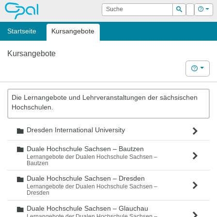
OPAL
Suche
Login
Hilf
Suchen
Startseite
Kursangebote
Kursangebote
Hilfe
Die Lernangebote und Lehrveranstaltungen der sächsischen
Hochschulen.
Dresden International University
Ordner
Duale Hochschule Sachsen – Bautzen
Ordner
Lernangebote der Dualen Hochschule Sachsen –
Bautzen
Duale Hochschule Sachsen – Dresden
Ordner
Lernangebote der Dualen Hochschule Sachsen –
Dresden
Duale Hochschule Sachsen – Glauchau
Ordner
Lernangebote der Dualen Hochschule Sachsen –