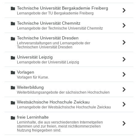
Technische Universität Bergakademie Freiberg
Ordner
Lernangebote der TU Bergakademie Freiberg
Technische Universität Chemnitz
Ordner
Lernangebote der Technische Universität Chemnitz
Technische Universität Dresden
Ordner
Lehrveranstaltungen und Lernangebote der
Technischen Universität Dresden
Universität Leipzig
Ordner
Lernangebote der Universität Leipzig
Vorlagen
Ordner
Vorlagen für Kurse.
Weiterbildung
Ordner
Weiterbildungsangebote der sächsischen Hochschulen
Westsächsische Hochschule Zwickau
Ordner
Lernangebote der Westsächsische Hochschule Zwickau
freie Lerninhalte
Ordner
Lerninhalte, die aus verschiedensten Internetqellen
stammen und zur freien, meist nichtkommerziellen
Nutzung freigegeben sind.