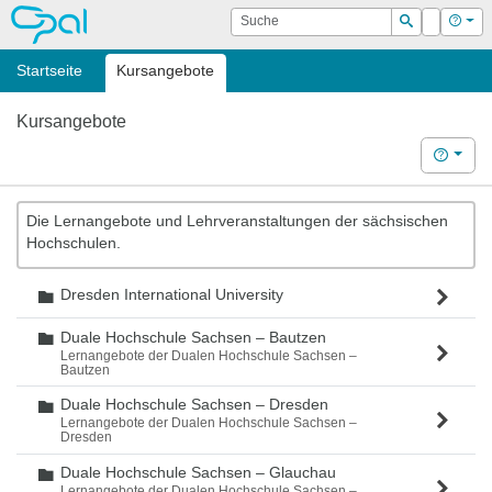
OPAL
Suche
Login
Hilf
Suchen
Startseite
Kursangebote
Kursangebote
Hilfe
Die Lernangebote und Lehrveranstaltungen der sächsischen
Hochschulen.
Dresden International University
Ordner
Duale Hochschule Sachsen – Bautzen
Ordner
Lernangebote der Dualen Hochschule Sachsen –
Bautzen
Duale Hochschule Sachsen – Dresden
Ordner
Lernangebote der Dualen Hochschule Sachsen –
Dresden
Duale Hochschule Sachsen – Glauchau
Ordner
Lernangebote der Dualen Hochschule Sachsen –