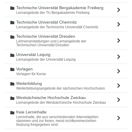
Technische Universität Bergakademie Freiberg
Ordner
Lernangebote der TU Bergakademie Freiberg
Technische Universität Chemnitz
Ordner
Lernangebote der Technische Universität Chemnitz
Technische Universität Dresden
Ordner
Lehrveranstaltungen und Lernangebote der
Technischen Universität Dresden
Universität Leipzig
Ordner
Lernangebote der Universität Leipzig
Vorlagen
Ordner
Vorlagen für Kurse.
Weiterbildung
Ordner
Weiterbildungsangebote der sächsischen Hochschulen
Westsächsische Hochschule Zwickau
Ordner
Lernangebote der Westsächsische Hochschule Zwickau
freie Lerninhalte
Ordner
Lerninhalte, die aus verschiedensten Internetqellen
stammen und zur freien, meist nichtkommerziellen
Nutzung freigegeben sind.