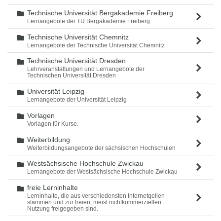
Technische Universität Bergakademie Freiberg
Ordner
Lernangebote der TU Bergakademie Freiberg
Technische Universität Chemnitz
Ordner
Lernangebote der Technische Universität Chemnitz
Technische Universität Dresden
Ordner
Lehrveranstaltungen und Lernangebote der
Technischen Universität Dresden
Universität Leipzig
Ordner
Lernangebote der Universität Leipzig
Vorlagen
Ordner
Vorlagen für Kurse.
Weiterbildung
Ordner
Weiterbildungsangebote der sächsischen Hochschulen
Westsächsische Hochschule Zwickau
Ordner
Lernangebote der Westsächsische Hochschule Zwickau
freie Lerninhalte
Ordner
Lerninhalte, die aus verschiedensten Internetqellen
stammen und zur freien, meist nichtkommerziellen
Nutzung freigegeben sind.