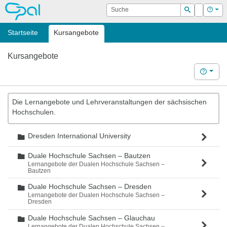
OPAL
Suche
Login
Hilf
Suchen
Startseite
Kursangebote
Kursangebote
Hilfe
Die Lernangebote und Lehrveranstaltungen der sächsischen
Hochschulen.
Dresden International University
Ordner
Duale Hochschule Sachsen – Bautzen
Ordner
Lernangebote der Dualen Hochschule Sachsen –
Bautzen
Duale Hochschule Sachsen – Dresden
Ordner
Lernangebote der Dualen Hochschule Sachsen –
Dresden
Duale Hochschule Sachsen – Glauchau
Ordner
Lernangebote der Dualen Hochschule Sachsen –