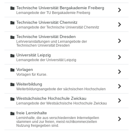
Technische Universität Bergakademie Freiberg
Ordner
Lernangebote der TU Bergakademie Freiberg
Technische Universität Chemnitz
Ordner
Lernangebote der Technische Universität Chemnitz
Technische Universität Dresden
Ordner
Lehrveranstaltungen und Lernangebote der
Technischen Universität Dresden
Universität Leipzig
Ordner
Lernangebote der Universität Leipzig
Vorlagen
Ordner
Vorlagen für Kurse.
Weiterbildung
Ordner
Weiterbildungsangebote der sächsischen Hochschulen
Westsächsische Hochschule Zwickau
Ordner
Lernangebote der Westsächsische Hochschule Zwickau
freie Lerninhalte
Ordner
Lerninhalte, die aus verschiedensten Internetqellen
stammen und zur freien, meist nichtkommerziellen
Nutzung freigegeben sind.