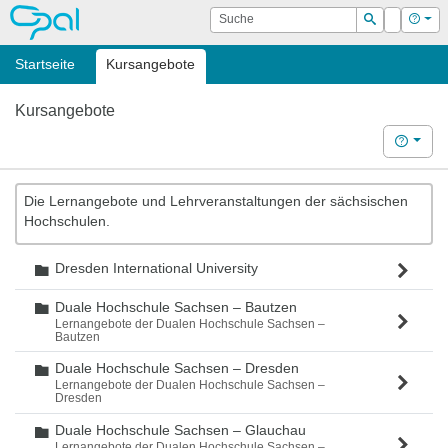
OPAL
Suche
Login
Hilf
Suchen
Startseite
Kursangebote
Kursangebote
Hilfe
Die Lernangebote und Lehrveranstaltungen der sächsischen
Hochschulen.
Dresden International University
Ordner
Duale Hochschule Sachsen – Bautzen
Ordner
Lernangebote der Dualen Hochschule Sachsen –
Bautzen
Duale Hochschule Sachsen – Dresden
Ordner
Lernangebote der Dualen Hochschule Sachsen –
Dresden
Duale Hochschule Sachsen – Glauchau
Ordner
Lernangebote der Dualen Hochschule Sachsen –