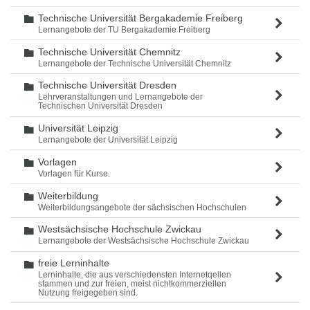
Technische Universität Bergakademie Freiberg
Ordner
Lernangebote der TU Bergakademie Freiberg
Technische Universität Chemnitz
Ordner
Lernangebote der Technische Universität Chemnitz
Technische Universität Dresden
Ordner
Lehrveranstaltungen und Lernangebote der
Technischen Universität Dresden
Universität Leipzig
Ordner
Lernangebote der Universität Leipzig
Vorlagen
Ordner
Vorlagen für Kurse.
Weiterbildung
Ordner
Weiterbildungsangebote der sächsischen Hochschulen
Westsächsische Hochschule Zwickau
Ordner
Lernangebote der Westsächsische Hochschule Zwickau
freie Lerninhalte
Ordner
Lerninhalte, die aus verschiedensten Internetqellen
stammen und zur freien, meist nichtkommerziellen
Nutzung freigegeben sind.