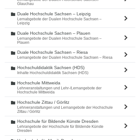
Glauchau
Duale Hochschule Sachsen – Leipzig
Ordner
Lernabgebote der Dualen Hochschule Sachsen –
Leipzig
Duale Hochschule Sachsen – Plauen
Ordner
Lernangebote der Dualen Hochschule Sachsen –
Plauen
Duale Hochschule Sachsen – Riesa
Ordner
Lernangebote der Dualen Hochschule Sachsen – Riesa
Hochschuldidaktik Sachsen (HDS)
Ordner
Inhalte Hochschuldidaktik Sachsen (HDS)
Hochschule Mittweida
Ordner
Lehrveranstaltungen und Lehr-/Lernangebote der
Hochschule Mittweida
Hochschule Zittau / Görlitz
Ordner
Lehrveranstaltungen und Lernangebote der Hochschule
Zittau / Görlitz
Hochschule für Bildende Künste Dresden
Ordner
Lehrangebote der Hochschule für Bildende Künste
Dresden