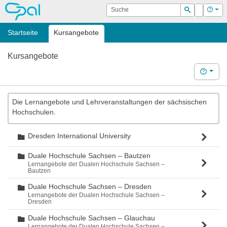
OPAL
Suche
Login
Hilf
Suchen
Startseite
Kursangebote
Kursangebote
Hilfe
Die Lernangebote und Lehrveranstaltungen der sächsischen
Hochschulen.
Dresden International University
Ordner
Duale Hochschule Sachsen – Bautzen
Ordner
Lernangebote der Dualen Hochschule Sachsen –
Bautzen
Duale Hochschule Sachsen – Dresden
Ordner
Lernangebote der Dualen Hochschule Sachsen –
Dresden
Duale Hochschule Sachsen – Glauchau
Ordner
Lernangebote der Dualen Hochschule Sachsen –