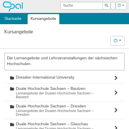
OPAL
Suche
Login
Hilf
Suchen
Startseite
Kursangebote
Kursangebote
Hilfe
Die Lernangebote und Lehrveranstaltungen der sächsischen
Hochschulen.
Dresden International University
Ordner
Duale Hochschule Sachsen – Bautzen
Ordner
Lernangebote der Dualen Hochschule Sachsen –
Bautzen
Duale Hochschule Sachsen – Dresden
Ordner
Lernangebote der Dualen Hochschule Sachsen –
Dresden
Duale Hochschule Sachsen – Glauchau
Ordner
Lernangebote der Dualen Hochschule Sachsen –