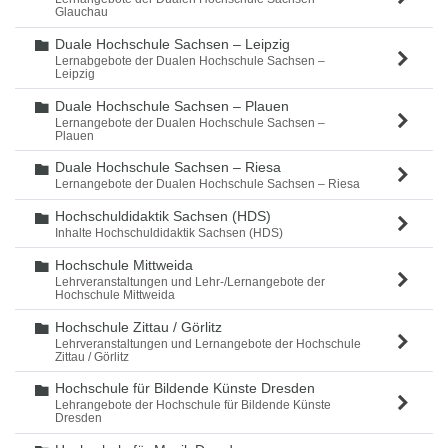
Glauchau
Duale Hochschule Sachsen – Leipzig
Ordner
Lernabgebote der Dualen Hochschule Sachsen –
Leipzig
Duale Hochschule Sachsen – Plauen
Ordner
Lernangebote der Dualen Hochschule Sachsen –
Plauen
Duale Hochschule Sachsen – Riesa
Ordner
Lernangebote der Dualen Hochschule Sachsen – Riesa
Hochschuldidaktik Sachsen (HDS)
Ordner
Inhalte Hochschuldidaktik Sachsen (HDS)
Hochschule Mittweida
Ordner
Lehrveranstaltungen und Lehr-/Lernangebote der
Hochschule Mittweida
Hochschule Zittau / Görlitz
Ordner
Lehrveranstaltungen und Lernangebote der Hochschule
Zittau / Görlitz
Hochschule für Bildende Künste Dresden
Ordner
Lehrangebote der Hochschule für Bildende Künste
Dresden