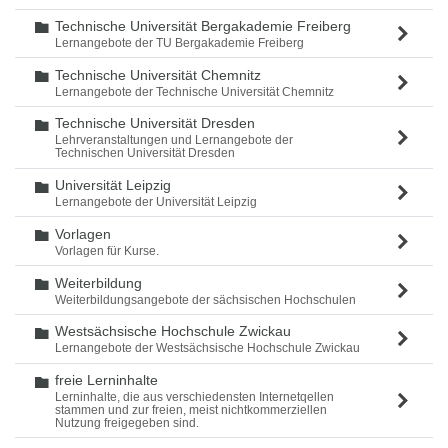
Technische Universität Bergakademie Freiberg
Ordner
Lernangebote der TU Bergakademie Freiberg
Technische Universität Chemnitz
Ordner
Lernangebote der Technische Universität Chemnitz
Technische Universität Dresden
Ordner
Lehrveranstaltungen und Lernangebote der
Technischen Universität Dresden
Universität Leipzig
Ordner
Lernangebote der Universität Leipzig
Vorlagen
Ordner
Vorlagen für Kurse.
Weiterbildung
Ordner
Weiterbildungsangebote der sächsischen Hochschulen
Westsächsische Hochschule Zwickau
Ordner
Lernangebote der Westsächsische Hochschule Zwickau
freie Lerninhalte
Ordner
Lerninhalte, die aus verschiedensten Internetqellen
stammen und zur freien, meist nichtkommerziellen
Nutzung freigegeben sind.