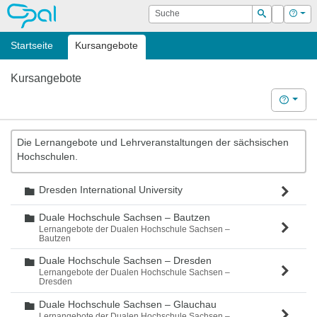
OPAL
Suche
Login
Hilf
Suchen
Startseite
Kursangebote
Kursangebote
Hilfe
Die Lernangebote und Lehrveranstaltungen der sächsischen
Hochschulen.
Dresden International University
Ordner
Duale Hochschule Sachsen – Bautzen
Ordner
Lernangebote der Dualen Hochschule Sachsen –
Bautzen
Duale Hochschule Sachsen – Dresden
Ordner
Lernangebote der Dualen Hochschule Sachsen –
Dresden
Duale Hochschule Sachsen – Glauchau
Ordner
Lernangebote der Dualen Hochschule Sachsen –