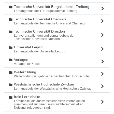
Technische Universität Bergakademie Freiberg
Ordner
Lernangebote der TU Bergakademie Freiberg
Technische Universität Chemnitz
Ordner
Lernangebote der Technische Universität Chemnitz
Technische Universität Dresden
Ordner
Lehrveranstaltungen und Lernangebote der
Technischen Universität Dresden
Universität Leipzig
Ordner
Lernangebote der Universität Leipzig
Vorlagen
Ordner
Vorlagen für Kurse.
Weiterbildung
Ordner
Weiterbildungsangebote der sächsischen Hochschulen
Westsächsische Hochschule Zwickau
Ordner
Lernangebote der Westsächsische Hochschule Zwickau
freie Lerninhalte
Ordner
Lerninhalte, die aus verschiedensten Internetqellen
stammen und zur freien, meist nichtkommerziellen
Nutzung freigegeben sind.