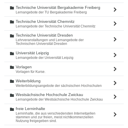
Technische Universität Bergakademie Freiberg
Ordner
Lernangebote der TU Bergakademie Freiberg
Technische Universität Chemnitz
Ordner
Lernangebote der Technische Universität Chemnitz
Technische Universität Dresden
Ordner
Lehrveranstaltungen und Lernangebote der
Technischen Universität Dresden
Universität Leipzig
Ordner
Lernangebote der Universität Leipzig
Vorlagen
Ordner
Vorlagen für Kurse.
Weiterbildung
Ordner
Weiterbildungsangebote der sächsischen Hochschulen
Westsächsische Hochschule Zwickau
Ordner
Lernangebote der Westsächsische Hochschule Zwickau
freie Lerninhalte
Ordner
Lerninhalte, die aus verschiedensten Internetqellen
stammen und zur freien, meist nichtkommerziellen
Nutzung freigegeben sind.