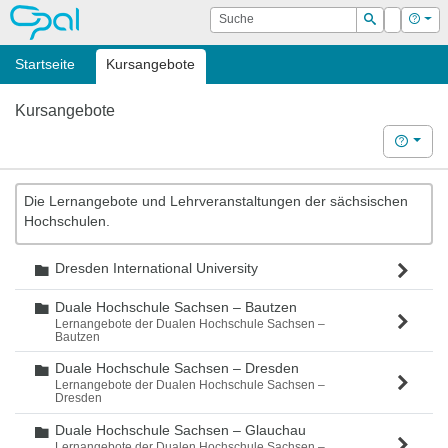
OPAL
Suche
Login
Hilf
Suchen
Startseite
Kursangebote
Kursangebote
Hilfe
Die Lernangebote und Lehrveranstaltungen der sächsischen
Hochschulen.
Dresden International University
Ordner
Duale Hochschule Sachsen – Bautzen
Ordner
Lernangebote der Dualen Hochschule Sachsen –
Bautzen
Duale Hochschule Sachsen – Dresden
Ordner
Lernangebote der Dualen Hochschule Sachsen –
Dresden
Duale Hochschule Sachsen – Glauchau
Ordner
Lernangebote der Dualen Hochschule Sachsen –