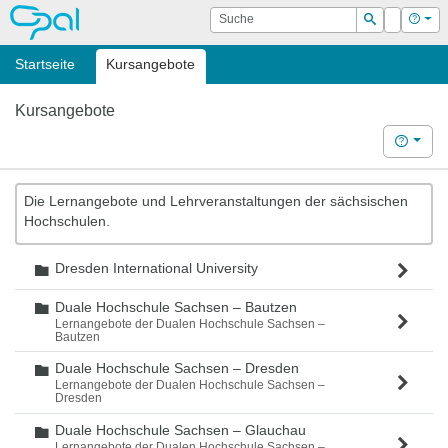
OPAL
Suche
Login
Hilf
Suchen
Startseite
Kursangebote
Kursangebote
Hilfe
Die Lernangebote und Lehrveranstaltungen der sächsischen
Hochschulen.
Dresden International University
Ordner
Duale Hochschule Sachsen – Bautzen
Ordner
Lernangebote der Dualen Hochschule Sachsen –
Bautzen
Duale Hochschule Sachsen – Dresden
Ordner
Lernangebote der Dualen Hochschule Sachsen –
Dresden
Duale Hochschule Sachsen – Glauchau
Ordner
Lernangebote der Dualen Hochschule Sachsen –