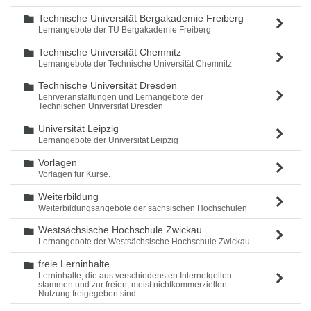
Technische Universität Bergakademie Freiberg
Ordner
Lernangebote der TU Bergakademie Freiberg
Technische Universität Chemnitz
Ordner
Lernangebote der Technische Universität Chemnitz
Technische Universität Dresden
Ordner
Lehrveranstaltungen und Lernangebote der
Technischen Universität Dresden
Universität Leipzig
Ordner
Lernangebote der Universität Leipzig
Vorlagen
Ordner
Vorlagen für Kurse.
Weiterbildung
Ordner
Weiterbildungsangebote der sächsischen Hochschulen
Westsächsische Hochschule Zwickau
Ordner
Lernangebote der Westsächsische Hochschule Zwickau
freie Lerninhalte
Ordner
Lerninhalte, die aus verschiedensten Internetqellen
stammen und zur freien, meist nichtkommerziellen
Nutzung freigegeben sind.