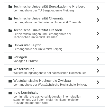
Technische Universität Bergakademie Freiberg
Ordner
Lernangebote der TU Bergakademie Freiberg
Technische Universität Chemnitz
Ordner
Lernangebote der Technische Universität Chemnitz
Technische Universität Dresden
Ordner
Lehrveranstaltungen und Lernangebote der
Technischen Universität Dresden
Universität Leipzig
Ordner
Lernangebote der Universität Leipzig
Vorlagen
Ordner
Vorlagen für Kurse.
Weiterbildung
Ordner
Weiterbildungsangebote der sächsischen Hochschulen
Westsächsische Hochschule Zwickau
Ordner
Lernangebote der Westsächsische Hochschule Zwickau
freie Lerninhalte
Ordner
Lerninhalte, die aus verschiedensten Internetqellen
stammen und zur freien, meist nichtkommerziellen
Nutzung freigegeben sind.