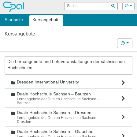
OPAL
Suche
Login
Hilf
Suchen
Startseite
Kursangebote
Kursangebote
Hilfe
Die Lernangebote und Lehrveranstaltungen der sächsischen
Hochschulen.
Dresden International University
Ordner
Duale Hochschule Sachsen – Bautzen
Ordner
Lernangebote der Dualen Hochschule Sachsen –
Bautzen
Duale Hochschule Sachsen – Dresden
Ordner
Lernangebote der Dualen Hochschule Sachsen –
Dresden
Duale Hochschule Sachsen – Glauchau
Ordner
Lernangebote der Dualen Hochschule Sachsen –