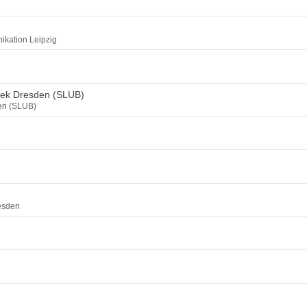
ikation Leipzig
thek Dresden (SLUB)
den (SLUB)
esden