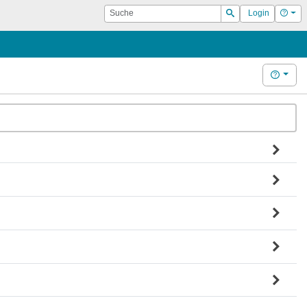
Suche
Hilf
Login
Suchen
Hilfe