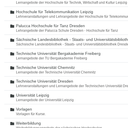
Lernangebote der Hochschule für Technik, Wirtschaft und Kultur Leipzig
Hochschule für Telekommunikation Leipzig
Ordner
Lehrveranstaltungen und Lehrangebote der Hochschule für Telekommun
Palucca Hochschule für Tanz Dresden
Ordner
Lehrangebote der Palucca Schule Dresden - Hochschule für Tanz
Sächsische Landesbibliothek - Staats- und Universitätsbiblio
Ordner
Sächsische Landesbibliothek - Staats- und Universitätsbibliothek Dres
Technische Universität Bergakademie Freiberg
Ordner
Lernangebote der TU Bergakademie Freiberg
Technische Universität Chemnitz
Ordner
Lernangebote der Technische Universität Chemnitz
Technische Universität Dresden
Ordner
Lehrveranstaltungen und Lernangebote der Technischen Universität Dr
Universität Leipzig
Ordner
Lernangebote der Universität Leipzig
Vorlagen
Ordner
Vorlagen für Kurse.
Weiterbildung
Ordner
Weiterbildungsangebote der sächsischen Hochschulen