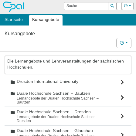
OPAL
Suche
Login
Hilf
Suchen
Startseite
Kursangebote
Kursangebote
Hilfe
Die Lernangebote und Lehrveranstaltungen der sächsischen
Hochschulen.
Dresden International University
Ordner
Duale Hochschule Sachsen – Bautzen
Ordner
Lernangebote der Dualen Hochschule Sachsen –
Bautzen
Duale Hochschule Sachsen – Dresden
Ordner
Lernangebote der Dualen Hochschule Sachsen –
Dresden
Duale Hochschule Sachsen – Glauchau
Ordner
Lernangebote der Dualen Hochschule Sachsen –