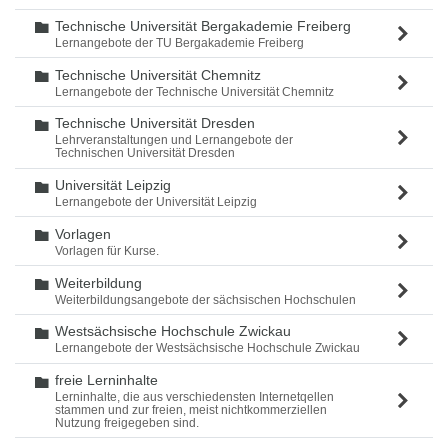
Technische Universität Bergakademie Freiberg
Ordner
Lernangebote der TU Bergakademie Freiberg
Technische Universität Chemnitz
Ordner
Lernangebote der Technische Universität Chemnitz
Technische Universität Dresden
Ordner
Lehrveranstaltungen und Lernangebote der
Technischen Universität Dresden
Universität Leipzig
Ordner
Lernangebote der Universität Leipzig
Vorlagen
Ordner
Vorlagen für Kurse.
Weiterbildung
Ordner
Weiterbildungsangebote der sächsischen Hochschulen
Westsächsische Hochschule Zwickau
Ordner
Lernangebote der Westsächsische Hochschule Zwickau
freie Lerninhalte
Ordner
Lerninhalte, die aus verschiedensten Internetqellen
stammen und zur freien, meist nichtkommerziellen
Nutzung freigegeben sind.