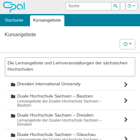
OPAL
Suche
Login
Hilf
Suchen
Startseite
Kursangebote
Kursangebote
Hilfe
Die Lernangebote und Lehrveranstaltungen der sächsischen
Hochschulen.
Dresden International University
Ordner
Duale Hochschule Sachsen – Bautzen
Ordner
Lernangebote der Dualen Hochschule Sachsen –
Bautzen
Duale Hochschule Sachsen – Dresden
Ordner
Lernangebote der Dualen Hochschule Sachsen –
Dresden
Duale Hochschule Sachsen – Glauchau
Ordner
Lernangebote der Dualen Hochschule Sachsen –