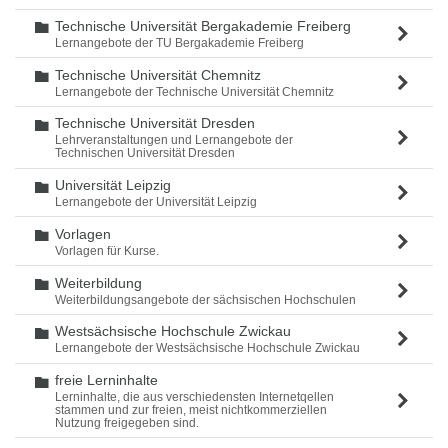
Technische Universität Bergakademie Freiberg
Ordner
Lernangebote der TU Bergakademie Freiberg
Technische Universität Chemnitz
Ordner
Lernangebote der Technische Universität Chemnitz
Technische Universität Dresden
Ordner
Lehrveranstaltungen und Lernangebote der
Technischen Universität Dresden
Universität Leipzig
Ordner
Lernangebote der Universität Leipzig
Vorlagen
Ordner
Vorlagen für Kurse.
Weiterbildung
Ordner
Weiterbildungsangebote der sächsischen Hochschulen
Westsächsische Hochschule Zwickau
Ordner
Lernangebote der Westsächsische Hochschule Zwickau
freie Lerninhalte
Ordner
Lerninhalte, die aus verschiedensten Internetqellen
stammen und zur freien, meist nichtkommerziellen
Nutzung freigegeben sind.