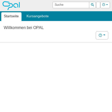
OPAL
Suche
Login
Hilf
Suchen
Startseite
Kursangebote
Willkommen bei OPAL
Hilfe