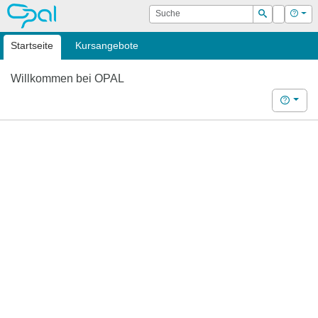
OPAL
Suche
Login
Hilf
Suchen
Startseite
Kursangebote
Willkommen bei OPAL
Hilfe