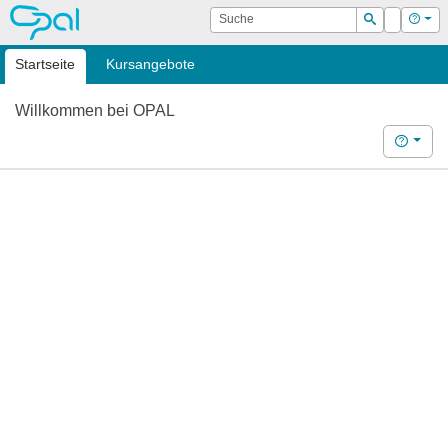
OPAL
Suche
Login
Hilf
Suchen
Startseite
Kursangebote
Willkommen bei OPAL
Hilfe