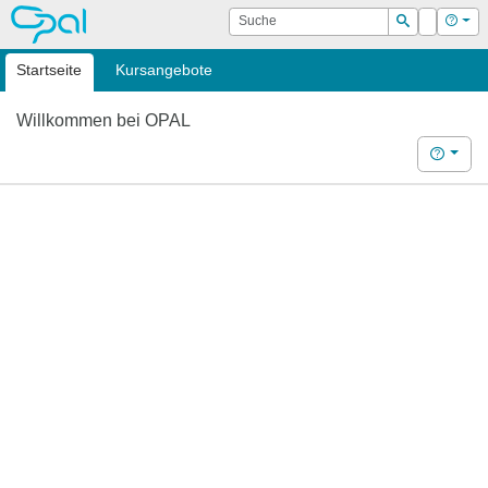
OPAL
Suche
Login
Hilf
Suchen
Startseite
Kursangebote
Willkommen bei OPAL
Hilfe