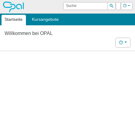
OPAL
Suche
Login
Hilf
Suchen
Startseite
Kursangebote
Willkommen bei OPAL
Hilfe