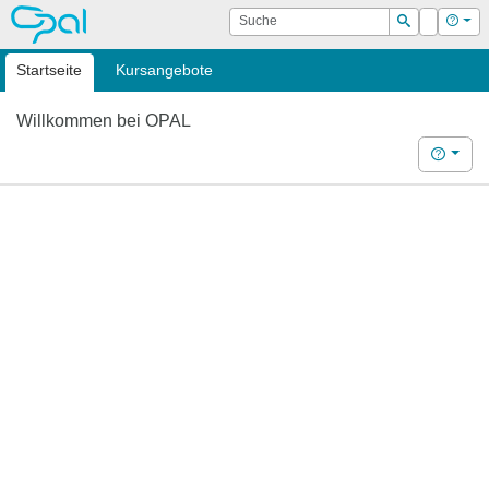
OPAL
Suche
Login
Hilf
Suchen
Startseite
Kursangebote
Willkommen bei OPAL
Hilfe