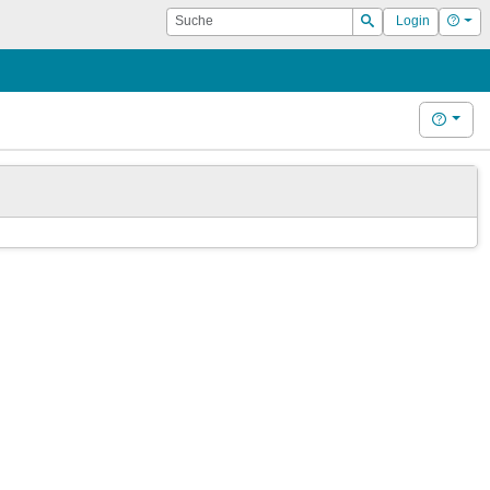
Suche
Hilf
Login
Suchen
Hilfe