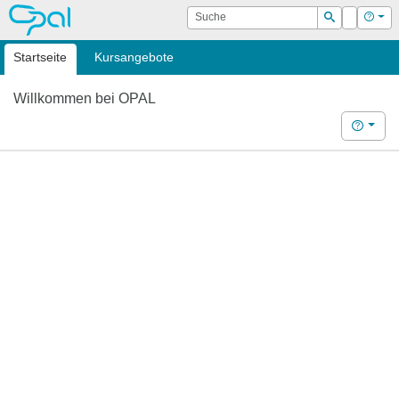
OPAL
Suche
Login
Hilf
Suchen
Startseite
Kursangebote
Willkommen bei OPAL
Hilfe