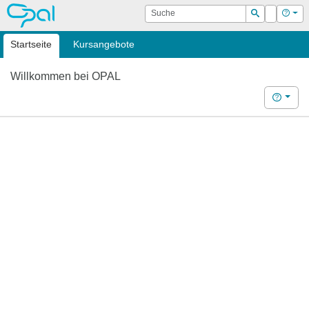
OPAL
Suche
Login
Hilf
Suchen
Startseite
Kursangebote
Willkommen bei OPAL
Hilfe