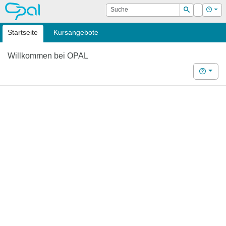
OPAL
Suche
Login
Hilf
Suchen
Startseite
Kursangebote
Willkommen bei OPAL
Hilfe