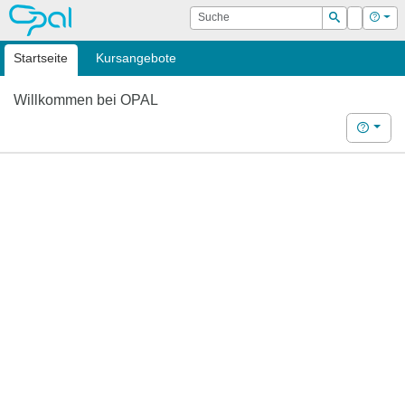
OPAL
Suche
Login
Hilf
Suchen
Startseite
Kursangebote
Willkommen bei OPAL
Hilfe