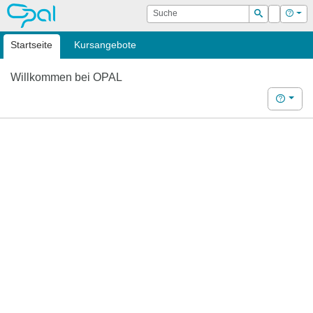
OPAL
Suche
Login
Hilf
Suchen
Startseite
Kursangebote
Willkommen bei OPAL
Hilfe