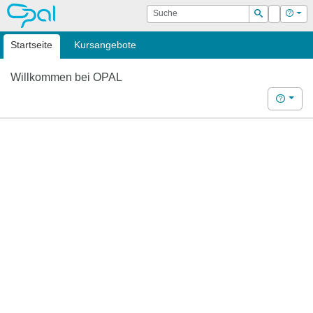
OPAL
Suche
Login
Hilf
Suchen
Startseite
Kursangebote
Willkommen bei OPAL
Hilfe