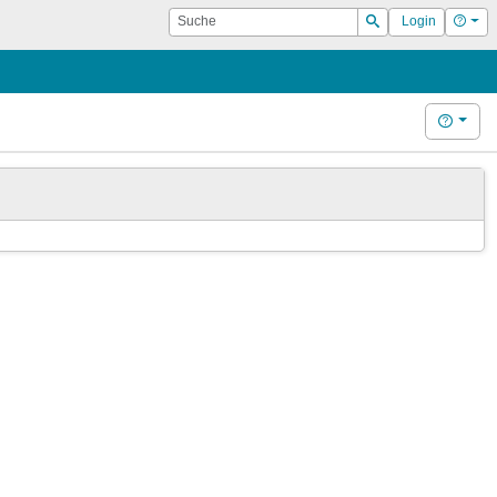
Suche
Hilf
Login
Suchen
Hilfe