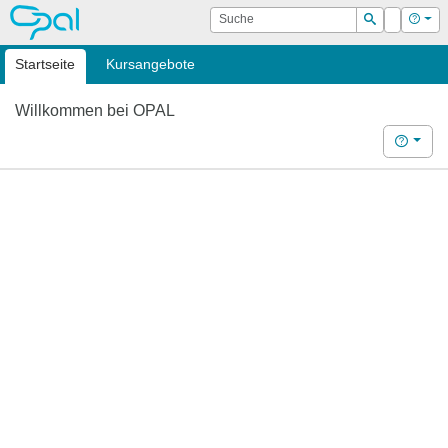
OPAL
Suche
Login
Hilf
Suchen
Startseite
Kursangebote
Willkommen bei OPAL
Hilfe