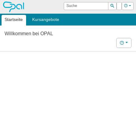
OPAL
Suche
Login
Hilf
Suchen
Startseite
Kursangebote
Willkommen bei OPAL
Hilfe