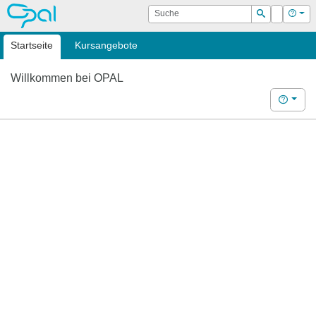
OPAL
Suche
Login
Hilf
Suchen
Startseite
Kursangebote
Willkommen bei OPAL
Hilfe