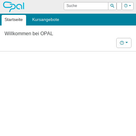
OPAL
Suche
Login
Hilf
Suchen
Startseite
Kursangebote
Willkommen bei OPAL
Hilfe