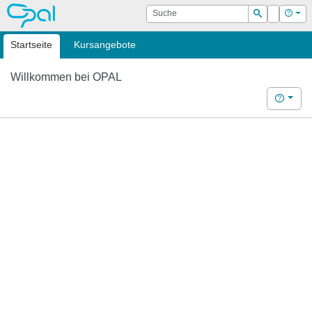
OPAL
Suche
Login
Hilf
Suchen
Startseite
Kursangebote
Willkommen bei OPAL
Hilfe