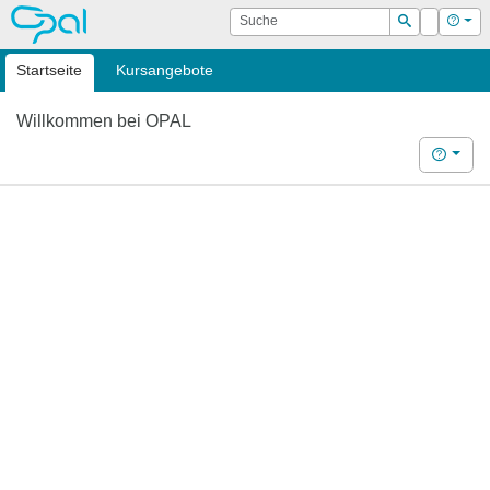
OPAL
Suche
Login
Hilf
Suchen
Startseite
Kursangebote
Willkommen bei OPAL
Hilfe