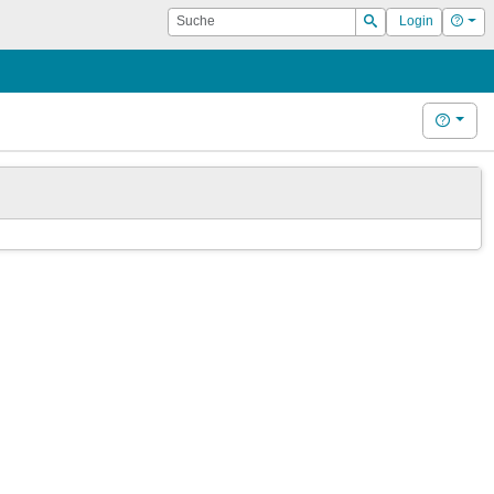
Suche
Hilf
Login
Suchen
Hilfe