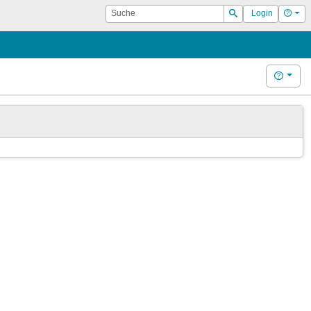
Suche
Hilf
Login
Suchen
Hilfe