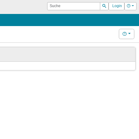
Suche
Hilf
Login
Suchen
Hilfe