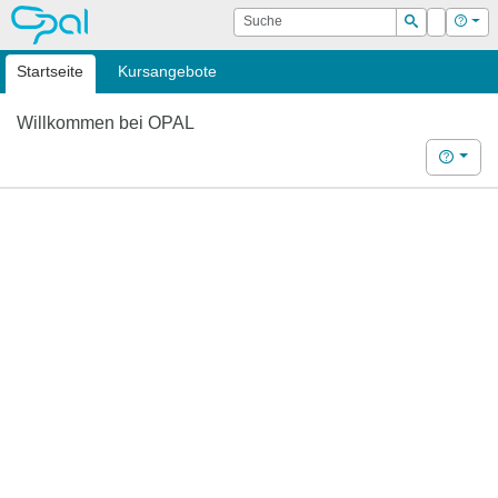
OPAL
Suche
Login
Hilf
Suchen
Startseite
Kursangebote
Willkommen bei OPAL
Hilfe