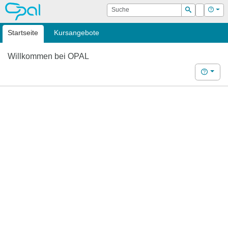
OPAL
Suche
Login
Hilf
Suchen
Startseite
Kursangebote
Willkommen bei OPAL
Hilfe