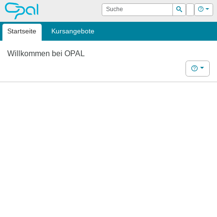
OPAL
Suche
Login
Hilf
Suchen
Startseite
Kursangebote
Willkommen bei OPAL
Hilfe