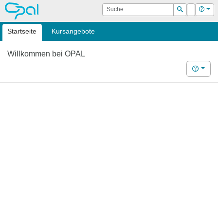
OPAL
Suche
Login
Hilf
Suchen
Startseite
Kursangebote
Willkommen bei OPAL
Hilfe