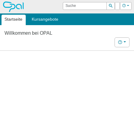
OPAL
Suche
Login
Hilf
Suchen
Startseite
Kursangebote
Willkommen bei OPAL
Hilfe