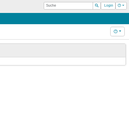
Suche
Hilf
Login
Suchen
Hilfe